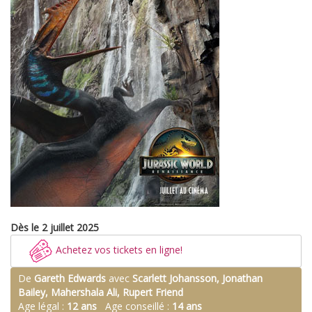
Dès le 2 juillet 2025
Achetez vos tickets en ligne!
De
Gareth Edwards
avec
Scarlett Johansson, Jonathan
Bailey, Mahershala Ali, Rupert Friend
Age légal :
12 ans
Age conseillé :
14 ans