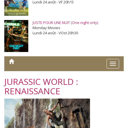
Lundi 24 août - VF 20h15
JUSTE POUR UNE NUIT (One night only)
Monday Movies
Lundi 24 août - VOst 20h30
Toggle
naviga
JURASSIC WORLD :
RENAISSANCE