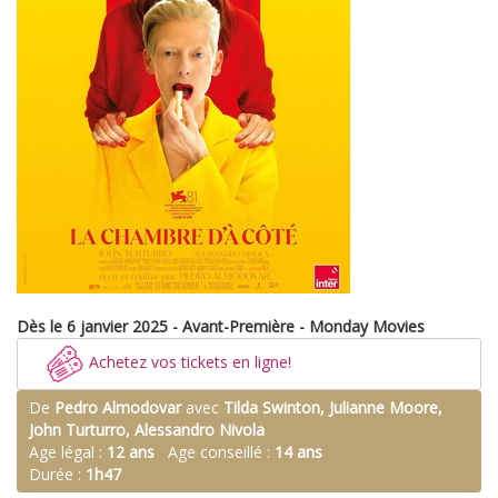
Dès le 6 janvier 2025 - Avant-Première - Monday Movies
Achetez vos tickets en ligne!
De
Pedro Almodovar
avec
Tilda Swinton, Julianne Moore,
John Turturro, Alessandro Nivola
Age légal :
12 ans
Age conseillé :
14 ans
Durée :
1h47