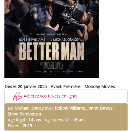
Dès le 20 janvier 2025 - Avant-Première - Monday Movies
Achetez vos tickets en ligne!
De
Michael Gracey
avec
Robbie Williams, Jonno Davies,
Steve Pemberton
Age légal :
14 ans
Age conseillé :
16 ans
Durée :
2h15