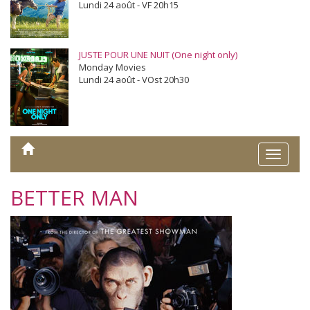
Lundi 24 août - VF 20h15
JUSTE POUR UNE NUIT (One night only)
Monday Movies
Lundi 24 août - VOst 20h30
Toggle
naviga
BETTER MAN