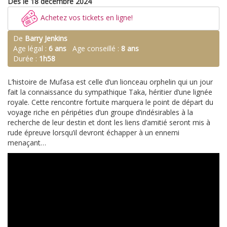
Dès le 18 décembre 2024
Achetez vos tickets en ligne!
De
Barry Jenkins
Age légal :
6 ans
Age conseillé :
8 ans
Durée :
1h58
L’histoire de Mufasa est celle d’un lionceau orphelin qui un jour
fait la connaissance du sympathique Taka, héritier d’une lignée
royale. Cette rencontre fortuite marquera le point de départ du
voyage riche en péripéties d’un groupe d’indésirables à la
recherche de leur destin et dont les liens d’amitié seront mis à
rude épreuve lorsqu’il devront échapper à un ennemi
menaçant…