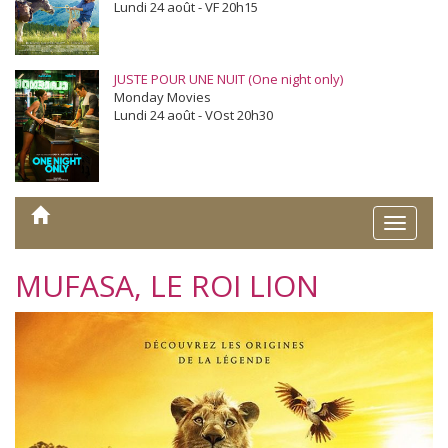
Lundi 24 août - VF 20h15
JUSTE POUR UNE NUIT (One night only)
Monday Movies
Lundi 24 août - VOst 20h30
Toggle
naviga
MUFASA, LE ROI LION