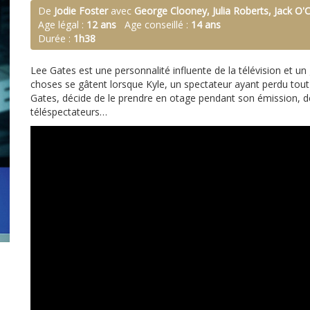
De
Jodie Foster
avec
George Clooney, Julia Roberts, Jack O'
Age légal :
12 ans
Age conseillé :
14 ans
Durée :
1h38
Lee Gates est une personnalité influente de la télévision et un
choses se gâtent lorsque Kyle, un spectateur ayant perdu tout 
Gates, décide de le prendre en otage pendant son émission, d
téléspectateurs…