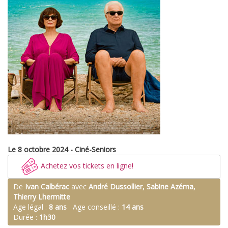
Le 8 octobre 2024 - Ciné-Seniors
Achetez vos tickets en ligne!
De
Ivan Calbérac
avec
André Dussollier, Sabine Azéma,
Thierry Lhermitte
Age légal :
8 ans
Age conseillé :
14 ans
Durée :
1h30