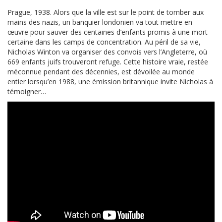
Prague, 1938. Alors que la ville est sur le point de tomber aux
mains des nazis, un banquier londonien va tout mettre en
œuvre pour sauver des centaines d’enfants promis à une mort
certaine dans les camps de concentration. Au péril de sa vie,
Nicholas Winton va organiser des convois vers l’Angleterre, où
669 enfants juifs trouveront refuge. Cette histoire vraie, restée
méconnue pendant des décennies, est dévoilée au monde
entier lorsqu’en 1988, une émission britannique invite Nicholas à
témoigner…