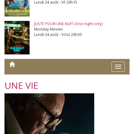
Lundi 24 août - VF 20h15
JUSTE POUR UNE NUIT (One night only)
Monday Movies
Lundi 24 août - VOst 20h30
Toggle
naviga
UNE VIE