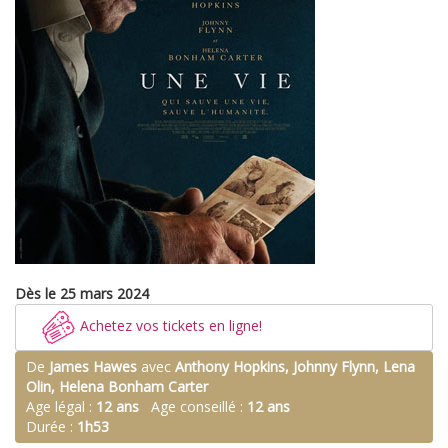
Dès le 25 mars 2024
Achetez vos tickets en ligne!
De
James Hawes
avec
Anthony Hopkins, Johnny Flynn, Lena
Olin, Helena Bonham Carter
Age légal :
12 ans
Age conseillé :
12 ans
Durée :
1h53