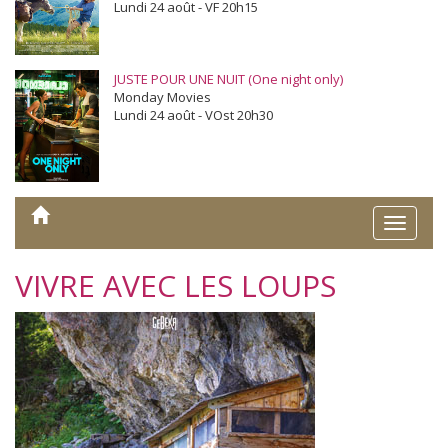
Lundi 24 août - VF 20h15
JUSTE POUR UNE NUIT (One night only)
Monday Movies
Lundi 24 août - VOst 20h30
Toggle
naviga
VIVRE AVEC LES LOUPS