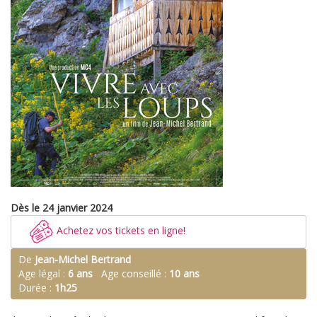
Dès le 24 janvier 2024
Achetez vos tickets en ligne!
De
Jean-Michel Bertrand
Age légal :
6 ans
Age conseillé :
10 ans
Durée :
1h25