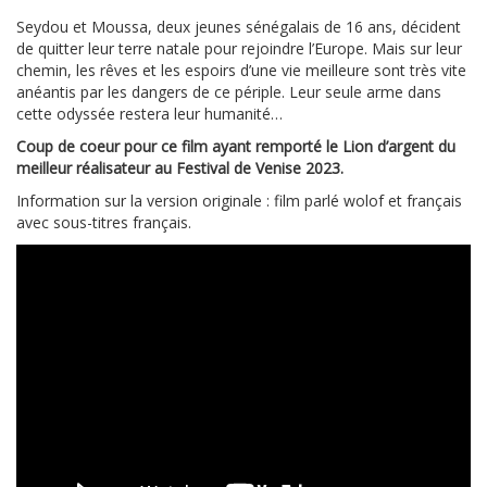
Seydou et Moussa, deux jeunes sénégalais de 16 ans, décident
de quitter leur terre natale pour rejoindre l’Europe. Mais sur leur
chemin, les rêves et les espoirs d’une vie meilleure sont très vite
anéantis par les dangers de ce périple. Leur seule arme dans
cette odyssée restera leur humanité…
Coup de coeur pour ce film ayant remporté le Lion d’argent du
meilleur réalisateur au Festival de Venise 2023.
Information sur la version originale : film parlé wolof et français
avec sous-titres français.