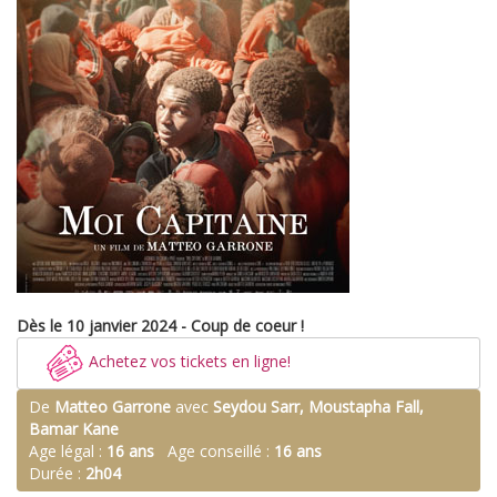
Dès le 10 janvier 2024 - Coup de coeur !
Achetez vos tickets en ligne!
De
Matteo Garrone
avec
Seydou Sarr, Moustapha Fall,
Bamar Kane
Age légal :
16 ans
Age conseillé :
16 ans
Durée :
2h04