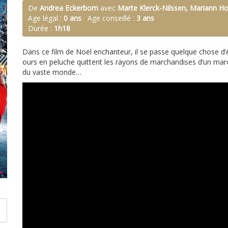
De
Andrea Eckerbom
avec
Marte Klerck-Nilssen, Mariann Ho
Age légal :
0 ans
Age conseillé :
3 ans
Durée :
1h18
Dans ce film de Noël enchanteur, il se passe quelque chose d’
ours en peluche quittent les rayons de marchandises d’un mar
du vaste monde…