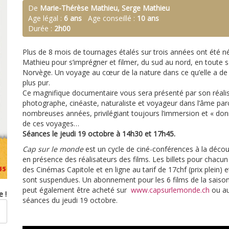
De
Marie-Thérèse Mathieu, Serge Mathieu
Age légal :
6 ans
Age conseillé :
10 ans
Durée :
2h00
Plus de 8 mois de tournages étalés sur trois années ont été n
Mathieu pour s’imprégner et filmer, du sud au nord, en toute s
Norvège. Un voyage au cœur de la nature dans ce qu’elle a de
plus pur.
Ce magnifique documentaire vous sera présenté par son réalis
photographe, cinéaste, naturaliste et voyageur dans l’âme p
nombreuses années, privilégiant toujours l’immersion et « d
de ces voyages…
Séances le jeudi 19 octobre à 14h30 et 17h45.
Cap sur le monde
est un cycle de ciné-conférences à la déco
en présence des réalisateurs des films. Les billets pour chacun
des Cinémas Capitole et en ligne au tarif de 17chf (prix plein) e
sont suspendues. Un abonnement pour les 6 films de la saison 
peut également être acheté sur
www.capsurlemonde.ch
ou au
 !
séances du jeudi 19 octobre.