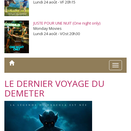
Lundi 24 août - VF 20h15
JUSTE POUR UNE NUIT (One night only)
Monday Movies
Lundi 24 août - VOst 20h30
Toggle
naviga
LE DERNIER VOYAGE DU
DEMETER