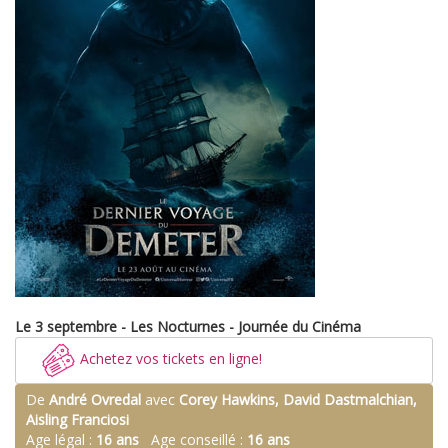
Le 3 septembre - Les Nocturnes - Journée du Cinéma
Achetez vos tickets en ligne!
De
André Ovredal
avec
Corey Hawkins, David Dastmalchian,
Aisling Franciosi
Age légal :
16 ans
Age conseillé :
16 ans