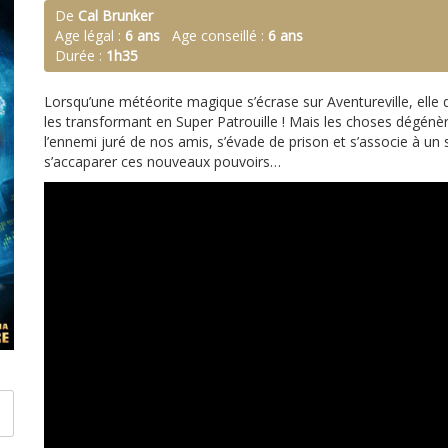
De
Cal Brunker
Age légal :
6 ans
Age conseillé :
6 ans
Durée :
1h35
Lorsqu’une météorite magique s’écrase sur Aventureville, elle d
les transformant en Super Patrouille ! Mais les choses dégénè
l’ennemi juré de nos amis, s’évade de prison et s’associe à un 
s’accaparer ces nouveaux pouvoirs…