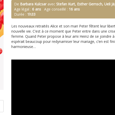
De
Barbara Kulcsar
avec
Stefan Kurt, Esther Gemsch, Ueli Jä
Age légal :
6 ans
Age conseillé :
16 ans
Durée :
1h33
Les nouveaux retraités Alice et son mari Peter fêtent leur liber
nouvelle vie. C’est à ce moment que Peter entre dans une crise
femme. Quand Peter propose à leur ami Heinz de se joindre à 
espérait beaucoup pour redynamiser leur mariage, c’en est fini d
harmonieuse…