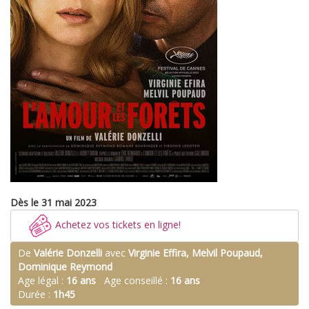
Dès le 31 mai 2023
Achetez vos tickets en ligne!
De
Valérie Donzelli
avec
Virginie Effira, Melvil Poupaud,
Dominique Reymond
Age légal :
16 ans
Age conseillé :
16 ans
Durée :
1h45