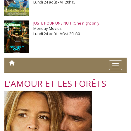
Lundi 24 août - VF 20h15
JUSTE POUR UNE NUIT (One night only)
Monday Movies
Lundi 24 août - VOst 20h30
Toggle
naviga
L’AMOUR ET LES FORÊTS