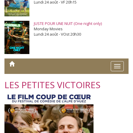
Lundi 24 août - VF 20h15
JUSTE POUR UNE NUIT (One night only)
Monday Movies
Lundi 24 août - VOst 20h30
Toggle
naviga
LES PETITES VICTOIRES