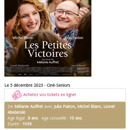
Le 5 décembre 2023 - Ciné-Seniors
Achetez vos tickets en ligne!
De
Mélanie Auffret
avec
Julia Piaton, Michel Blanc, Lionel
Abelanski
Age légal :
8 ans
Age conseillé :
10 ans
Durée :
1h39