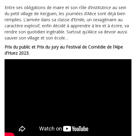
Entre ses obligations de maire et son rôle d’institutrice au sein
du petit village de Kerguen, les journées d’Alice sont déjà bien
remplies. L’arrivée dans sa classe d’Emile, un sexagénaire au
caractère explosif, enfin décidé à apprendre à lire et à écrire, va
rendre son quotidien ingérable. Surtout qu’Alice va devoir aussi
sauver son village et son école…
Prix du public et Prix du jury au Festival de Comédie de l’Alpe
d’Huez 2023.