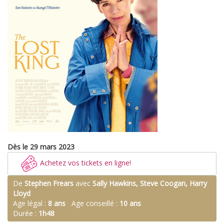
Dès le 29 mars 2023
Achetez vos tickets en ligne!
De
Stephen Frears
avec
Sally Hawkins, Steve Coogan, Harry
Lloyd
Age légal :
8 ans
Age conseillé :
10 ans
Durée :
1h48