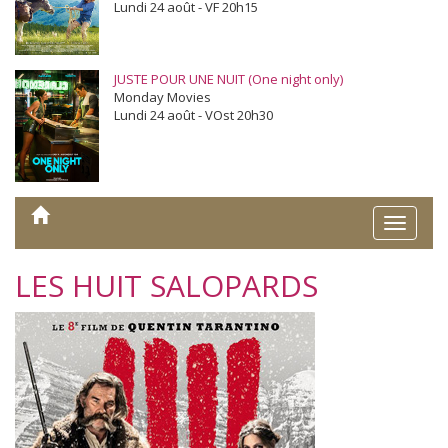
Lundi 24 août - VF 20h15
JUSTE POUR UNE NUIT (One night only)
Monday Movies
Lundi 24 août - VOst 20h30
Toggle
naviga
LES HUIT SALOPARDS