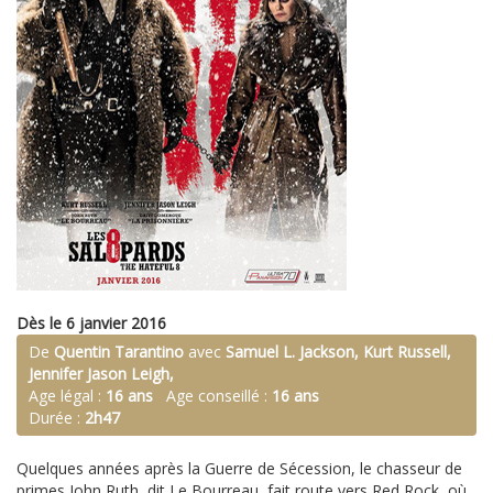
Dès le 6 janvier 2016
De
Quentin Tarantino
avec
Samuel L. Jackson, Kurt Russell,
Jennifer Jason Leigh,
Age légal :
16 ans
Age conseillé :
16 ans
Durée :
2h47
Quelques années après la Guerre de Sécession, le chasseur de
primes John Ruth, dit Le Bourreau, fait route vers Red Rock, où