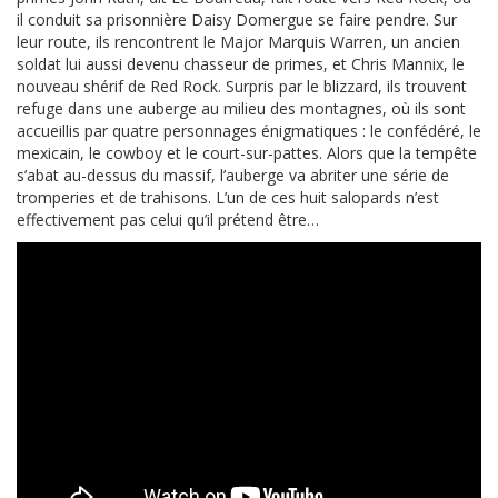
il conduit sa prisonnière Daisy Domergue se faire pendre. Sur
leur route, ils rencontrent le Major Marquis Warren, un ancien
soldat lui aussi devenu chasseur de primes, et Chris Mannix, le
nouveau shérif de Red Rock. Surpris par le blizzard, ils trouvent
refuge dans une auberge au milieu des montagnes, où ils sont
accueillis par quatre personnages énigmatiques : le confédéré, le
mexicain, le cowboy et le court-sur-pattes. Alors que la tempête
s’abat au-dessus du massif, l’auberge va abriter une série de
tromperies et de trahisons. L’un de ces huit salopards n’est
effectivement pas celui qu’il prétend être…