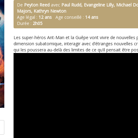
De
Peyton Reed
avec
Paul Rudd, Evangeline Lilly, Michael Do
Majors, Kathryn Newton
Age légal :
12 ans
Age conseillé :
14 ans
Durée :
2h05
Les super-héros Ant-Man et la Guêpe vont vivre de nouvelles pé
dimension subatomique, interagir avec d’étranges nouvelles c
qui les poussera au-delà des limites de ce qu’il pensait être po