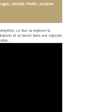
uglas, Michelle Pfeiffer, Jonathan
ripéties. Le duo va explorer la
réatures et se lancer dans une odyssée
ssible…