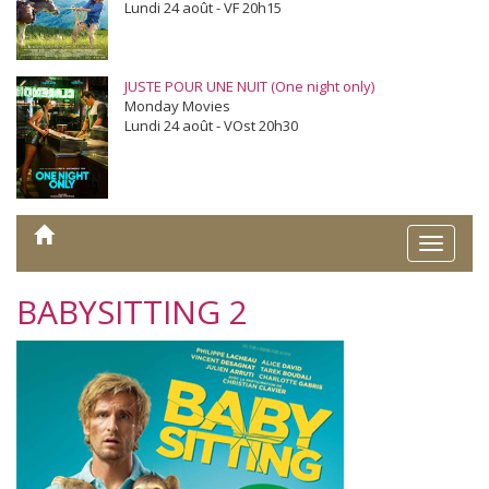
Lundi 24 août - VF 20h15
JUSTE POUR UNE NUIT (One night only)
Monday Movies
Lundi 24 août - VOst 20h30
Toggle
naviga
BABYSITTING 2