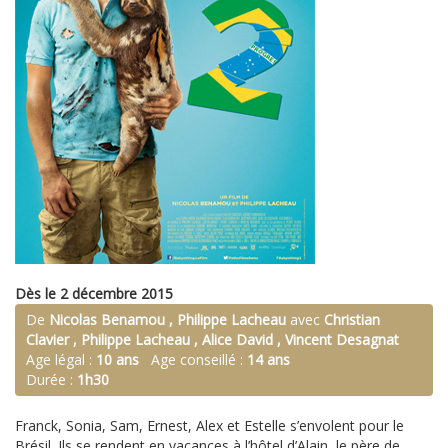
Dès le 2 décembre 2015
De
Nicolas Benamou , Philippe Lacheau
avec
Christian
Clavier , Philippe Lacheau , Alice David , Vincent Desagnat
Age légal :
10 ans
Age conseillé :
14 ans
Durée :
1h30
Franck, Sonia, Sam, Ernest, Alex et Estelle s’envolent pour le
Brésil. Ils se rendent en vacances à l’hôtel d’Alain, le père de