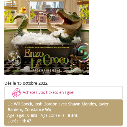
Dès le 15 octobre 2022
Achetez vos tickets en ligne!
De
Will Speck, Josh Gordon
avec
Shawn Mendes, Javier
Bardem, Constance Wu
Age légal :
6 ans
Age conseillé :
8 ans
Durée :
1h47