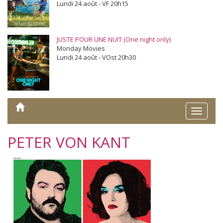
Lundi 24 août - VF 20h15
JUSTE POUR UNE NUIT (One night only)
Monday Movies
Lundi 24 août - VOst 20h30
Toggle
naviga
PETER VON KANT