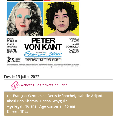
Dès le 13 juillet 2022
Achetez vos tickets en ligne!
De
François Ozon
avec
Denis Ménochet, Isabelle Adjani,
Khalil Ben Gharbia, Hanna Schygulla
Age légal :
16 ans
Age conseillé :
16 ans
Durée :
1h25