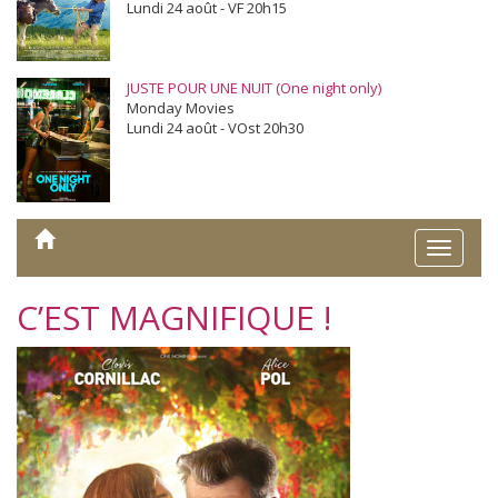
Lundi 24 août - VF 20h15
JUSTE POUR UNE NUIT (One night only)
Monday Movies
Lundi 24 août - VOst 20h30
Toggle
naviga
C’EST MAGNIFIQUE !