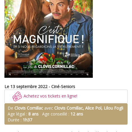
Le 13 septembre 2022 - Ciné-Seniors
Achetez vos tickets en ligne!
De
Clovis Cornillac
avec
Clovis Cornillac, Alice Pol, Lilou Fogli
Age légal :
8 ans
Age conseillé :
12 ans
Durée :
1h37