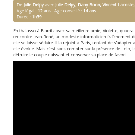
De
Julie Delpy
avec
Julie Delpy, Dany Boon, Vincent Lacoste,
Age légal :
12 ans
Age conseillé :
14 ans
Durée :
1h39
En thalasso à Biarritz avec sa meilleure amie, Violette, quadra
rencontre Jean-René, un modeste informaticien fraîchement di
elle se laisse séduire. Il la rejoint à Paris, tentant de s’adapt
elle évolue. Mais c’est sans compter sur la présence de Lolo, le 
détruire le couple naissant et conserver sa place de favori.
..