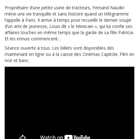
Propriétaire d’une petite usine de tracteurs, Fernand Naudin
mène une vie tranquille et sans histoire quand un télégramme
l’appelle à Paris. Il arrive à temps pour recueillir le dernier soupir
d’un ami de jeunesse, Louis dit « le Mexicain », qui lui confie ses
affaires louches en même temps que la garde de sa fille Patricia.
Et les ennuis commencent…
Séance ouverte à tous. Les billets sont disponibles dès
maintenant en ligne ou à la caisse des Cinémas Capitole. Film en
noir et banc.