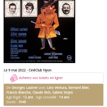
Le 9 mai 2022 - CinéClub Nyon
Achetez vos tickets en ligne!
De
Georges Lautner
avec
Lino Ventura, Bernard Blier,
Francis Blanche, Claude Rich, Sabine Sinjen
Age légal :
12 ans
Age conseillé :
14 ans
Durée :
1h45