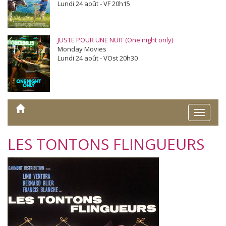
Lundi 24 août - VF 20h15
JUSTE POUR UNE NUIT (One night only)
Monday Movies
Lundi 24 août - VOst 20h30
Toggle
naviga
LES TONTONS FLINGUEURS