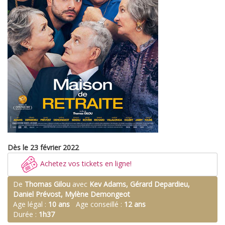
Dès le 23 février 2022
Achetez vos tickets en ligne!
De
Thomas Gilou
avec
Kev Adams, Gérard Depardieu,
Daniel Prévost, Mylène Demongeot
Age légal :
10 ans
Age conseillé :
12 ans
Durée :
1h37