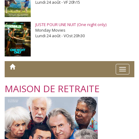
Lundi 24 août - VF 20h15
JUSTE POUR UNE NUIT (One night only)
Monday Movies
Lundi 24 août - VOst 20h30
Toggle
naviga
MAISON DE RETRAITE