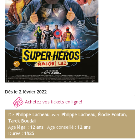
Dès le 2 février 2022
Achetez vos tickets en ligne!
De
Philippe Lacheau
avec
Philippe Lacheau, Élodie Fontan,
Tarek Boudali
Age légal :
12 ans
Age conseillé :
12 ans
Durée :
1h25