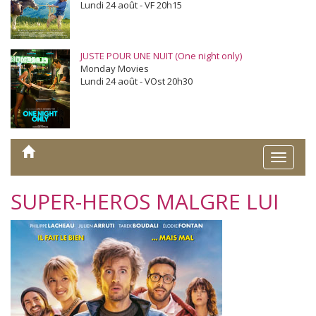
Lundi 24 août - VF 20h15
JUSTE POUR UNE NUIT (One night only)
Monday Movies
Lundi 24 août - VOst 20h30
Toggle
naviga
SUPER-HEROS MALGRE LUI