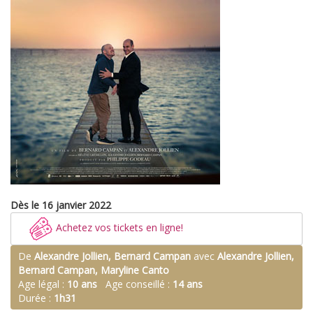
Dès le 16 janvier 2022
Achetez vos tickets en ligne!
De
Alexandre Jollien, Bernard Campan
avec
Alexandre Jollien,
Bernard Campan, Maryline Canto
Age légal :
10 ans
Age conseillé :
14 ans
Durée :
1h31