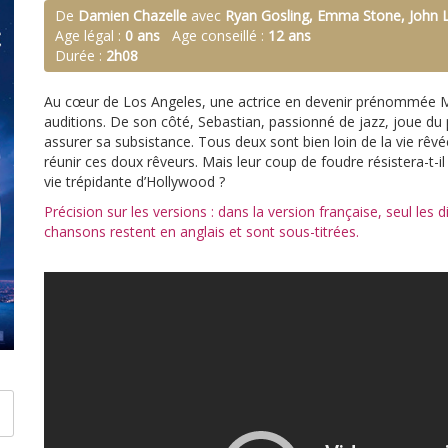
De
Damien Chazelle
avec
Ryan Gosling, Emma Stone, John 
Age légal :
0 ans
Age conseillé :
12 ans
Durée :
2h08
Au cœur de Los Angeles, une actrice en devenir prénommée Mi
auditions. De son côté, Sebastian, passionné de jazz, joue du
assurer sa subsistance. Tous deux sont bien loin de la vie rêvée 
réunir ces doux rêveurs. Mais leur coup de foudre résistera-t-il
vie trépidante d’Hollywood ?
Précision sur les versions : dans la version française, seul les 
chansons restent en anglais et sont sous-titrées.