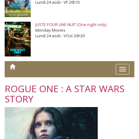
Lundi 24 août - VF 20h15
JUSTE POUR UNE NUIT (One night only)
Monday Movies
Lundi 24 août - VOst 20h30
Toggle
naviga
ROGUE ONE : A STAR WARS
STORY