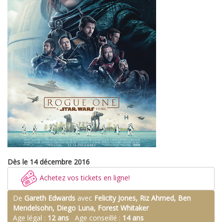
Dès le 14 décembre 2016
Achetez vos tickets en ligne!
De
Gareth Edwards
avec
Felicity Jones, Riz Ahmed, Ben
Mendelsohn, Diego Luna, Forest Whitaker
Age légal :
12 ans
Age conseillé :
14 ans