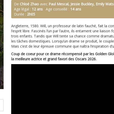
De
Chloé Zhao
avec
Paul Mescal, Jessie Buckley, Emily Wat
Age légal :
12 ans
Age conseillé :
14 ans
Durée :
2h05
Angleterre, 1580. Will, un professeur de latin fauché, fait la
l’esprit libre. Fascinés l’un par l’autre, ils entament une liaiso
trois enfants. Tandis que Will tente sa chance comme drama
les tâches domestiques. Lorsqu’un drame se produit, le couple,
Mais c’est de leur épreuve commune que naîtra l’inspiration d’
Coup de coeur pour ce drame récompensé par les Golden Globe
la meilleure actrice et grand favori des Oscars 2026.