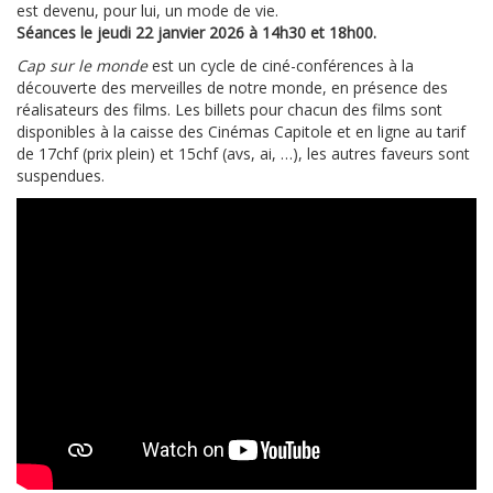
est devenu, pour lui, un mode de vie.
Séances le jeudi 22 janvier 2026 à 14h30 et 18h00.
Cap sur le monde
est un cycle de ciné-conférences à la
découverte des merveilles de notre monde, en présence des
réalisateurs des films. Les billets pour chacun des films sont
disponibles à la caisse des Cinémas Capitole et en ligne au tarif
de 17chf (prix plein) et 15chf (avs, ai, …), les autres faveurs sont
suspendues.