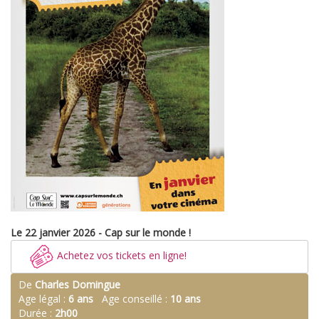
Le 22 janvier 2026 - Cap sur le monde !
Achetez vos tickets en ligne!
De
Charles Domingue
Age légal :
6 ans
Age conseillé :
10 ans
Durée :
2h00