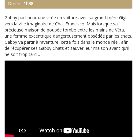
Durée :
1h38
Gabby part pour une virée en voiture avec sa grand-mère Gigi
vers la ville imaginaire de Chat Francisco. Mais lorsque sa
précieuse maison de poupée tombe entre les mains de Véra,
une femme excentrique dangereusement obsédée par les chats,
Gabby va partir à l’aventure, cette fois dans le monde réel, afin
de récupérer ses Gabby Chats et sauver leur maison avant qu’il
ne soit trop tard…