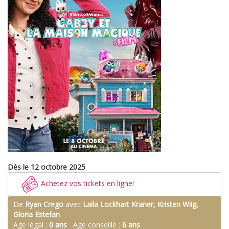
Dès le 12 octobre 2025
Achetez vos tickets en ligne!
De
Ryan Crego
avec
Laila Lockhart Kraner, Kristen Wiig,
Gloria Estefan
Age légal :
0 ans
Age conseillé :
6 ans