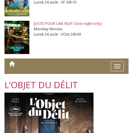
Lundi 24 août - VF 20h15
JUSTE POUR UNE NUIT (One night only)
Monday Movies
Lundi 24 août - VOst 20h30
Toggle
naviga
L’OBJET DU DÉLIT