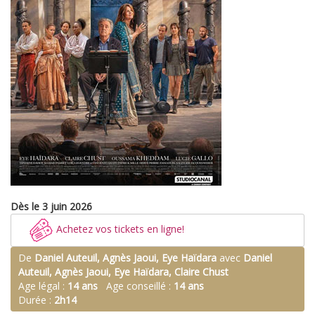
Dès le 3 juin 2026
Achetez vos tickets en ligne!
De
Daniel Auteuil, Agnès Jaoui, Eye Haïdara
avec
Daniel
Auteuil, Agnès Jaoui, Eye Haïdara, Claire Chust
Age légal :
14 ans
Age conseillé :
14 ans
Durée :
2h14